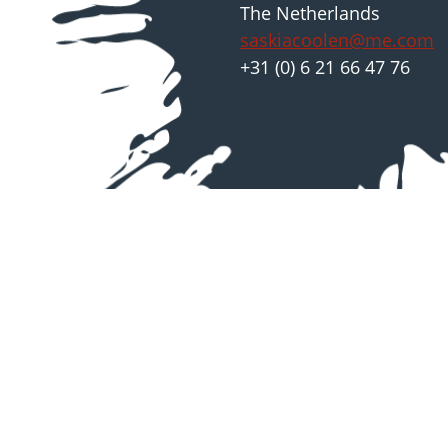
The Netherlands
saskiacoolen@me.com
+31 (0) 6 21 66 47 76