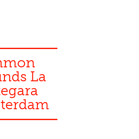
mmon
unds La
tegara
terdam