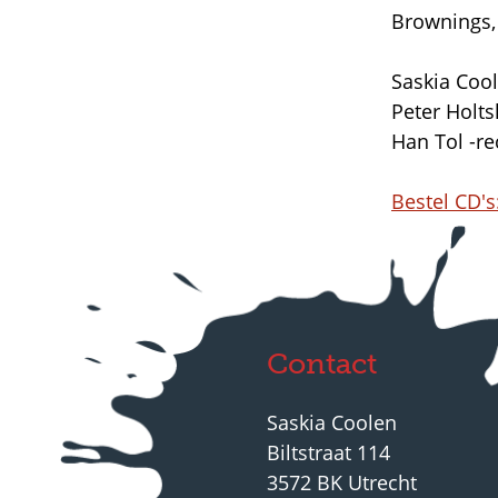
Brownings,
Saskia Cool
Peter Holts
Han Tol -re
Bestel CD's
Contact
Saskia Coolen
Biltstraat 114
3572 BK Utrecht