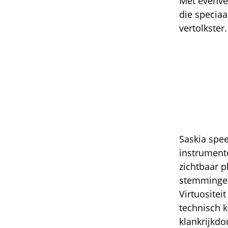
Met evenve
die speciaa
vertolkster.
Saskia spee
instrumente
zichtbaar p
stemminge
Virtuositei
technisch 
klankrijkd