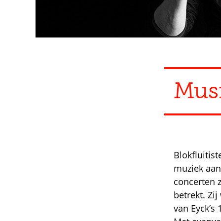
Mus
Blokfluitis
muziek aan
concerten z
betrekt. Zi
van Eyck’s 