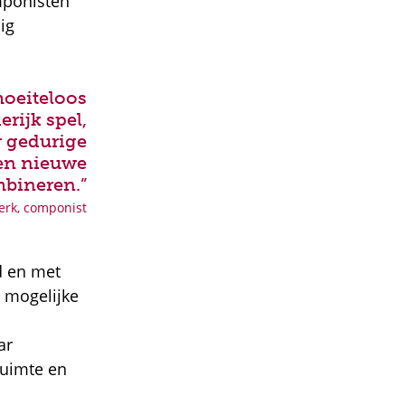
mponisten
ig
moeiteloos
erijk spel,
ar gedurige
en nieuwe
bineren.”
rk, componist
d en met
e mogelijke
ar
ruimte en