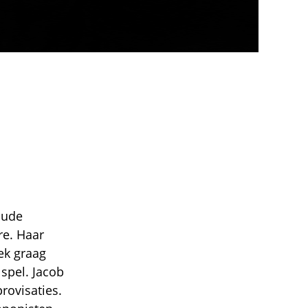
oude
re. Haar
ek graag
 spel. Jacob
rovisaties.