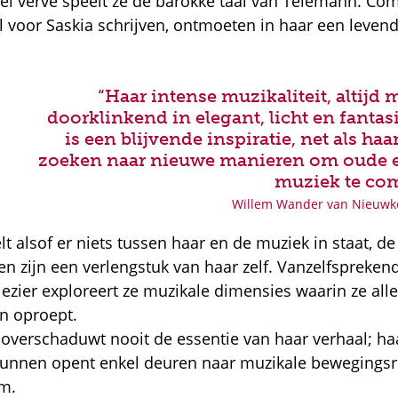
el verve speelt ze de barokke taal van Telemann. Co
l voor Saskia schrijven, ontmoeten in haar een levend
“Haar intense muzikaliteit, altijd 
doorklinkend in elegant, licht en fantasi
is een blijvende inspiratie, net als ha
zoeken naar nieuwe manieren om oude 
muziek te com
Willem Wander van Nieuwke
lt alsof er niets tussen haar en de muziek in staat, de
n zijn een verlengstuk van haar zelf. Vanzelfspreken
lezier exploreert ze muzikale dimensies waarin ze all
n oproept.
t overschaduwt nooit de essentie van haar verhaal; ha
kunnen opent enkel deuren naar muzikale bewegings
om.