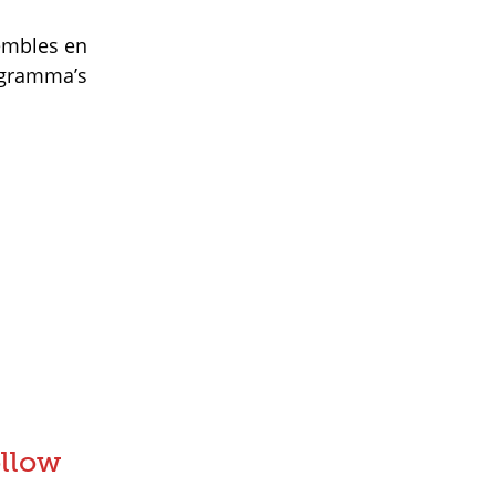
embles en
ogramma’s
llow