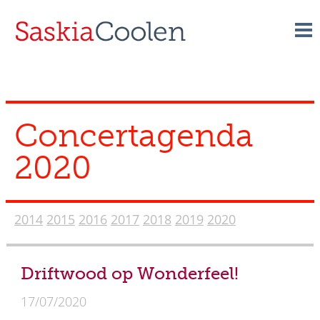
Skip
to
content
Concert­agenda
2020
2014
2015
2016
2017
2018
2019
2020
Driftwood op Wonderfeel!
17/07/2020