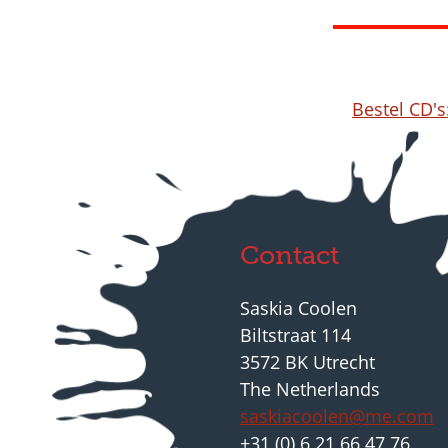
Bestel CD's
Contact
Saskia Coolen
Biltstraat 114
3572 BK Utrecht
The Netherlands
saskiacoolen@me.com
+31 (0) 6 21 66 47 76