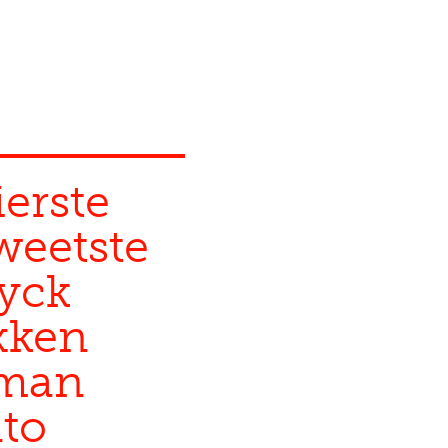
ierste
weetste
yck
xken
lman
to