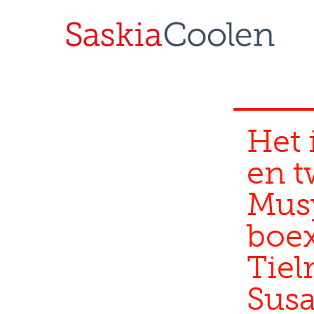
Skip
to
content
Het 
en t
Mus
boe
Tie
Susa