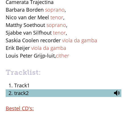
Camerata Trajectina
Barbara Borden
soprano
,
Nico van der Meel
tenor
,
Matthy Soethout
soprano
,
Sjabbe van Silfhout
tenor
,
Saskia Coolen recorder
viola da gamba
Erik Beijer
viola da gamba
Louis Peter Grijp-luit,
cither
Tracklist:
Track1
track2
Bestel CD's: