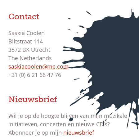
Contact
Saskia Coolen
Biltstraat 114
3572 BK Utrecht
The Netherlands
saskiacoolen@me.com
+31 (0) 6 21 66 47 76
Nieuwsbrief
Wil je op de hoogte blijven van mijn muzikale
initiatieven, concerten en nieuwe CD’s?
Abonneer je op mijn
nieuwsbrief