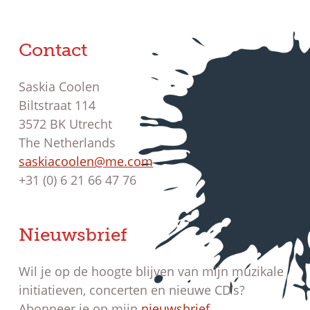
Contact
Saskia Coolen
Biltstraat 114
3572 BK Utrecht
The Netherlands
saskiacoolen@me.com
+31 (0) 6 21 66 47 76
Nieuwsbrief
Wil je op de hoogte blijven van mijn muzikale
initiatieven, concerten en nieuwe CD’s?
Abonneer je op mijn
nieuwsbrief