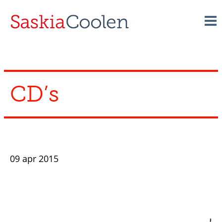
Skip
to
content
CD’s
09 apr 2015