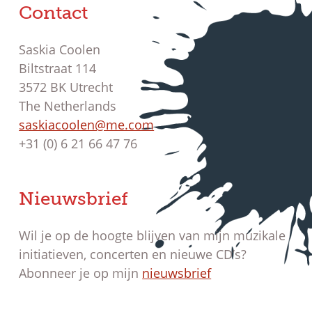
Contact
Saskia Coolen
Biltstraat 114
3572 BK Utrecht
The Netherlands
saskiacoolen@me.com
+31 (0) 6 21 66 47 76
Nieuwsbrief
Wil je op de hoogte blijven van mijn muzikale
initiatieven, concerten en nieuwe CD’s?
Abonneer je op mijn
nieuwsbrief