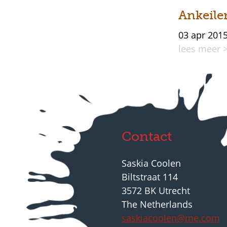
Ankeile
03 apr 201
lees meer 
Contact
Saskia Coolen
Biltstraat 114
3572 BK Utrecht
The Netherlands
saskiacoolen@me.com