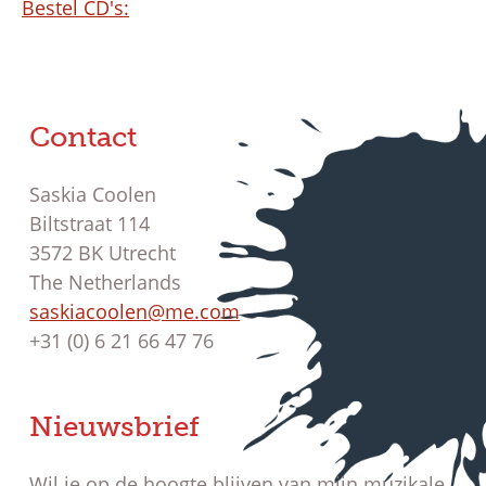
Bestel CD's:
Contact
Saskia Coolen
Biltstraat 114
3572 BK Utrecht
The Netherlands
saskiacoolen@me.com
+31 (0) 6 21 66 47 76
Nieuwsbrief
Wil je op de hoogte blijven van mijn muzikale