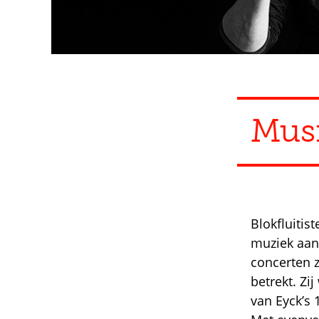
Mus
Blokfluitis
muziek aan
concerten z
betrekt. Zi
van Eyck’s 