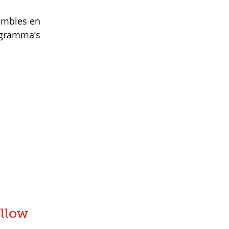
embles en
ogramma’s
llow