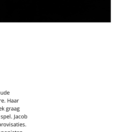
oude
re. Haar
ek graag
 spel. Jacob
rovisaties.