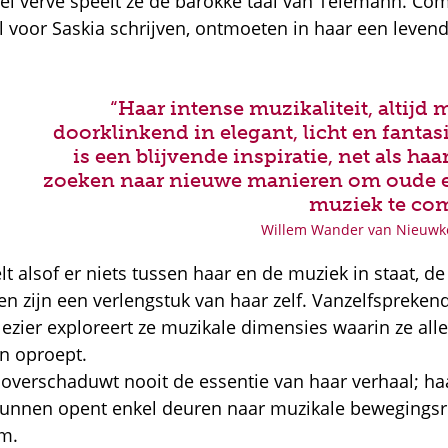
el verve speelt ze de barokke taal van Telemann. Co
l voor Saskia schrijven, ontmoeten in haar een levend
“Haar intense muzikaliteit, altijd 
doorklinkend in elegant, licht en fantasi
is een blijvende inspiratie, net als ha
zoeken naar nieuwe manieren om oude 
muziek te com
Willem Wander van Nieuwke
lt alsof er niets tussen haar en de muziek in staat, de
n zijn een verlengstuk van haar zelf. Vanzelfspreken
lezier exploreert ze muzikale dimensies waarin ze all
n oproept.
t overschaduwt nooit de essentie van haar verhaal; ha
kunnen opent enkel deuren naar muzikale bewegings
om.