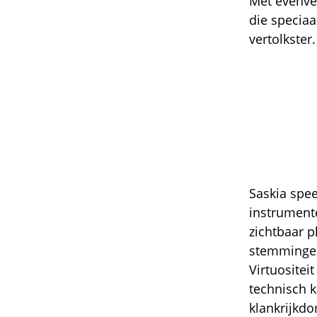
Met evenve
die speciaa
vertolkster.
Saskia spee
instrumente
zichtbaar p
stemminge
Virtuositei
technisch 
klankrijkd