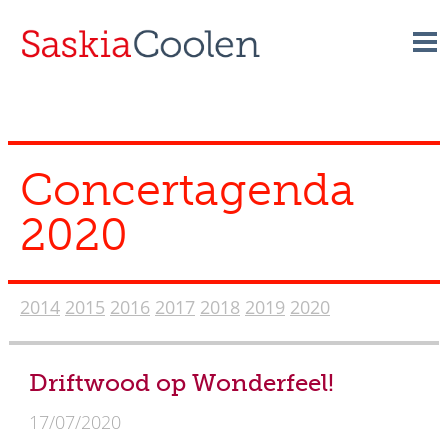
Skip
to
content
Concert­agenda
2020
2014
2015
2016
2017
2018
2019
2020
Driftwood op Wonderfeel!
17/07/2020