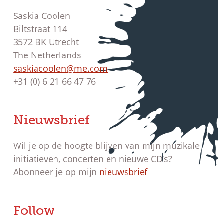
Saskia Coolen
Biltstraat 114
3572 BK Utrecht
The Netherlands
saskiacoolen@me.com
+31 (0) 6 21 66 47 76
Nieuwsbrief
Wil je op de hoogte blijven van mijn muzikale
initiatieven, concerten en nieuwe CD’s?
Abonneer je op mijn
nieuwsbrief
Follow