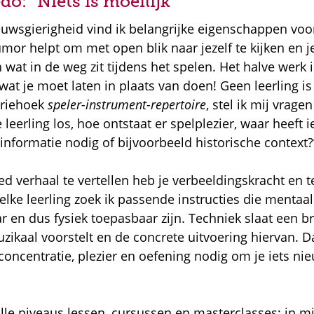
do: “Niets is moeilijk”
euwsgierigheid vind ik belangrijke eigenschappen voo
mor helpt om met open blik naar jezelf te kijken en j
wat in de weg zit tijdens het spelen. Het halve werk 
 wat je moet laten in plaats van doen! Geen leerling is
driehoek
speler-instrument-repertoire
, stel ik mij vrage
ze leerling los, hoe ontstaat er spelplezier, waar heeft
informatie nodig of bijvoorbeeld historische context?
 verhaal te vertellen heb je verbeeldingskracht en t
elke leerling zoek ik passende instructies die mentaal
r en dus fysiek toepasbaar zijn. Techniek slaat een b
uzikaal voorstelt en de concrete uitvoering hiervan. D
concentratie, plezier en oefening nodig om je iets ni
alle niveaus lessen, cursussen en masterclasses: in m