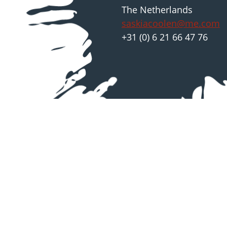
The Netherlands
saskiacoolen@me.com
+31 (0) 6 21 66 47 76