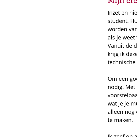
Mijn cre
Inzet en ni
student. Hu
worden van 
als je weet
Vanuit de 
krijg ik de
technische 
Om een goed
nodig. Met 
voorstelbaa
wat je je m
alleen nog 
te maken.
Ik geef op 