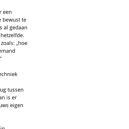
r een
e bewust te
is al gedaan
 hetzelfde.
n zoals: „hoe
 iemand
”
echniek
rug tussen
an is er
euws eigen
ijn