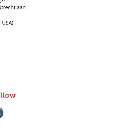
Utrecht aan
e USA)
llow