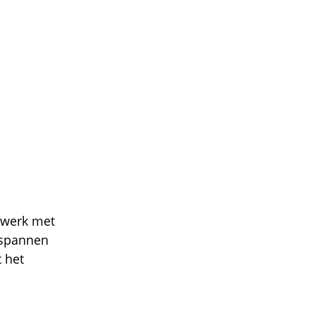
k werk met
tspannen
 het