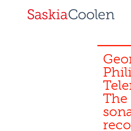
Skip
to
content
Geo
Phil
Tel
The
sona
reco