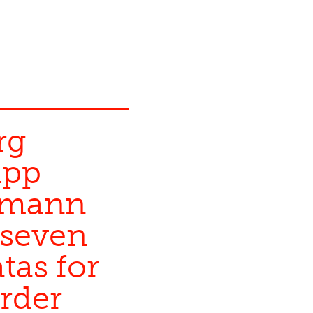
rg
ipp
emann
 seven
tas for
rder