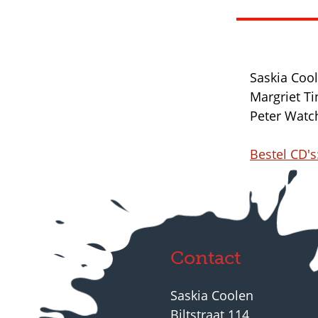
Saskia Cool
Margriet T
Peter Watc
Bestel CD's
Contact
Saskia Coolen
Biltstraat 114