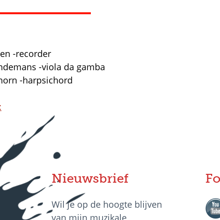
en -recorder
indemans -viola da gamba
horn -harpsichord
:
Nieuwsbrief
Fo
Wil je op de hoogte blijven
van mijn muzikale