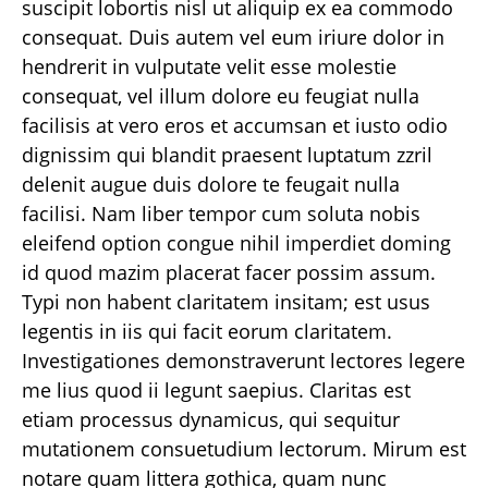
suscipit lobortis nisl ut aliquip ex ea commodo
consequat. Duis autem vel eum iriure dolor in
hendrerit in vulputate velit esse molestie
consequat, vel illum dolore eu feugiat nulla
facilisis at vero eros et accumsan et iusto odio
dignissim qui blandit praesent luptatum zzril
delenit augue duis dolore te feugait nulla
facilisi. Nam liber tempor cum soluta nobis
eleifend option congue nihil imperdiet doming
id quod mazim placerat facer possim assum.
Typi non habent claritatem insitam; est usus
legentis in iis qui facit eorum claritatem.
Investigationes demonstraverunt lectores legere
me lius quod ii legunt saepius. Claritas est
etiam processus dynamicus, qui sequitur
mutationem consuetudium lectorum. Mirum est
notare quam littera gothica, quam nunc