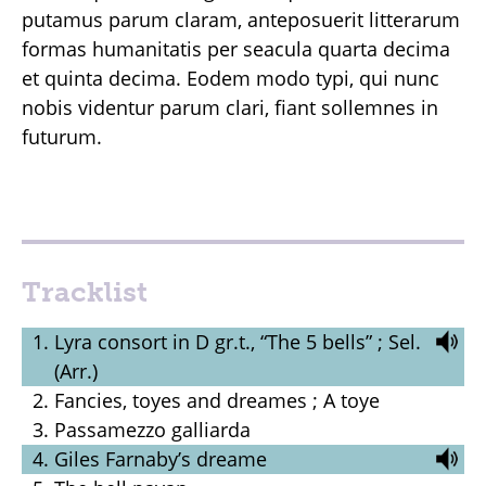
putamus parum claram, anteposuerit litterarum
formas humanitatis per seacula quarta decima
et quinta decima. Eodem modo typi, qui nunc
nobis videntur parum clari, fiant sollemnes in
futurum.
Tracklist
Lyra consort in D gr.t., “The 5 bells” ; Sel.
(Arr.)
Fancies, toyes and dreames ; A toye
Passamezzo galliarda
Giles Farnaby’s dreame