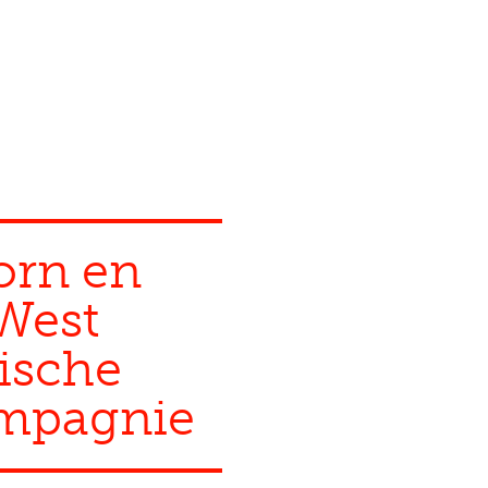
orn en
West
ische
mpagnie