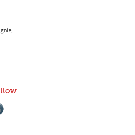
gnie,
llow