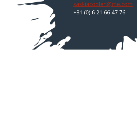
saskiacoolen@me.com
+31 (0) 6 21 66 47 76