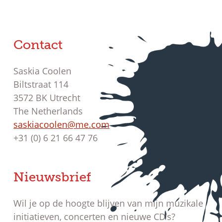
Contact
Saskia Coolen
Biltstraat 114
3572 BK Utrecht
The Netherlands
saskiacoolen@me.com
+31 (0) 6 21 66 47 76
Nieuwsbrief
Wil je op de hoogte blijven van mijn muzikale
initiatieven, concerten en nieuwe CD’s?