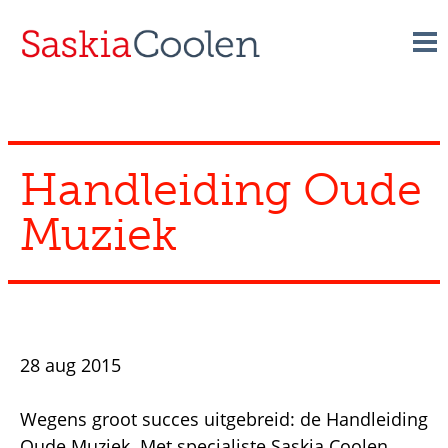
Skip
to
content
Handleiding Oude
Muziek
28 aug 2015
Wegens groot succes uitgebreid: de Handleiding
Oude Muziek. Met specialiste Saskia Coolen