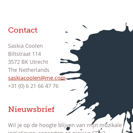
Contact
Saskia Coolen
Biltstraat 114
3572 BK Utrecht
The Netherlands
saskiacoolen@me.com
+31 (0) 6 21 66 47 76
Nieuwsbrief
Wil je op de hoogte blijven van mijn muzikale