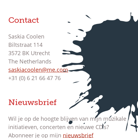
Contact
Saskia Coolen
Biltstraat 114
3572 BK Utrecht
The Netherlands
saskiacoolen@me.com
+31 (0) 6 21 66 47 76
Nieuwsbrief
Wil je op de hoogte blijven van mijn muzikale
initiatieven, concerten en nieuwe CD’s?
Abonneer je op mijn
nieuwsbrief