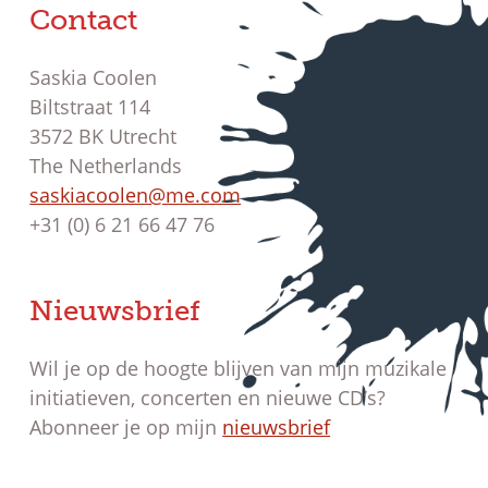
Contact
Saskia Coolen
Biltstraat 114
3572 BK Utrecht
The Netherlands
saskiacoolen@me.com
+31 (0) 6 21 66 47 76
Nieuwsbrief
Wil je op de hoogte blijven van mijn muzikale
initiatieven, concerten en nieuwe CD’s?
Abonneer je op mijn
nieuwsbrief