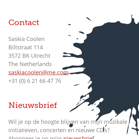
Contact
Saskia Coolen
Biltstraat 114
3572 BK Utrecht
The Netherlands
saskiacoolen@me.com
+31 (0) 6 21 66 47 76
Nieuwsbrief
Wil je op de hoogte blijven van mijn muzikale
initiatieven, concerten en nieuwe CD’s?
Abonneer je op mijn
nieuwsbrief