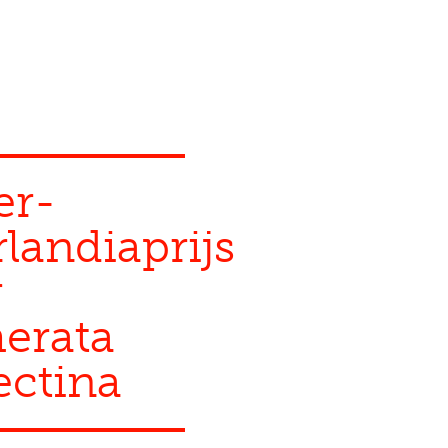
er-
landiaprijs
r
erata
ectina