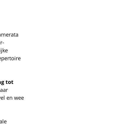
Camerata
r-
ijke
epertoire
g tot
jaar
wel en wee
ale