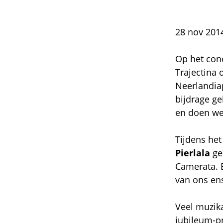
28 nov 201
Op het conc
Trajectina
Neerlandiap
bijdrage ge
en doen we 
Tijdens he
Pierlala
gep
Camerata. E
van ons en
Veel muzik
jubileum-p