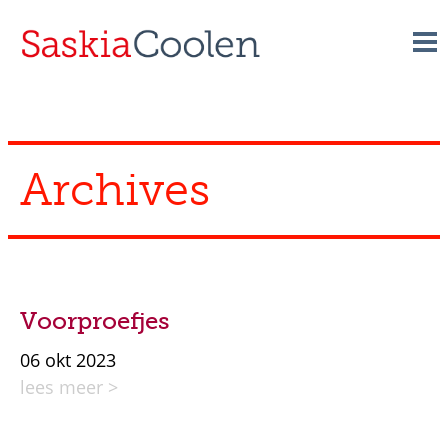
Skip
to
content
Archives
Voorproefjes
06 okt 2023
lees meer >